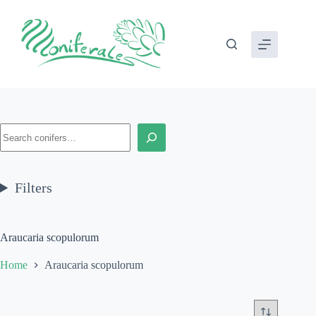
Skip
to
content
Search
Filters
Araucaria scopulorum
Home
Araucaria scopulorum