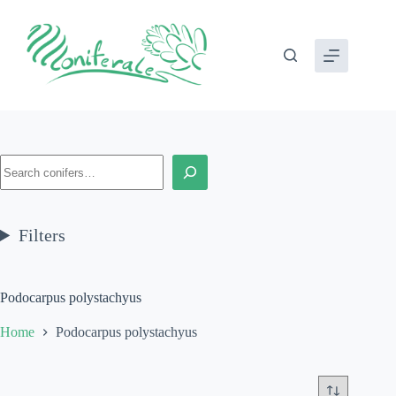
Skip
to
content
Search
Filters
Podocarpus polystachyus
Home
Podocarpus polystachyus