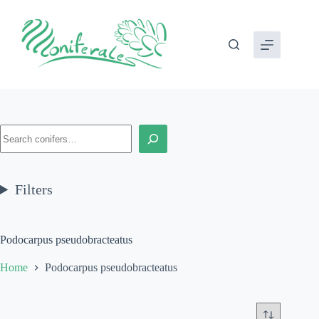
Skip
to
content
Search
Filters
Podocarpus pseudobracteatus
Home
Podocarpus pseudobracteatus